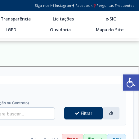
Siga-nos:
Instagram
Facebook
Perguntas Frequentes
Transparência
Licitações
e-SIC
LGPD
Ouvidoria
Mapa do Site
Ab