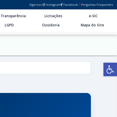
Siga-nos:
Instagram
Facebook
Perguntas Frequentes
Transparência
Licitações
e-SIC
LGPD
Ouvidoria
Mapa do Site
Ab