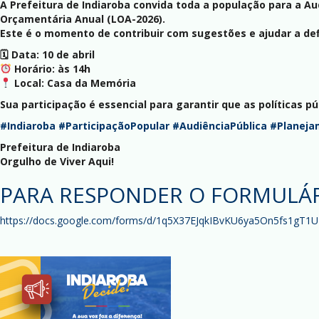
A Prefeitura de Indiaroba convida toda a população para a Aud
Orçamentária Anual (LOA-2026).
Este é o momento de contribuir com sugestões e ajudar a defi
🗓 Data: 10 de abril
Horário: às 14h
Local: Casa da Memória
Sua participação é essencial para garantir que as políticas 
#Indiaroba
#ParticipaçãoPopular
#AudiênciaPública
#Planeja
Prefeitura de Indiaroba
Orgulho de Viver Aqui!
PARA RESPONDER O FORMULÁR
https://docs.google.com/forms/d/1q5X37EJqkIBvKU6ya5On5fs1gT