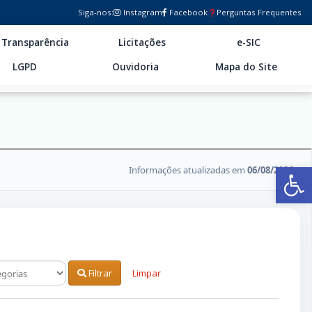
Siga-nos:
Instagram
Facebook
Perguntas Frequentes
Transparência
Licitações
e-SIC
LGPD
Ouvidoria
Mapa do Site
Ab