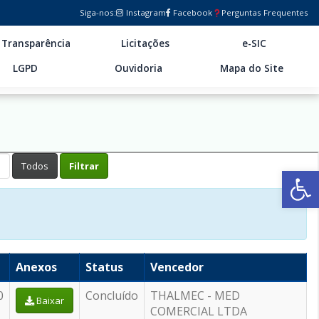
Siga-nos:
Instagram
Facebook
Perguntas Frequentes
Transparência
Licitações
e-SIC
LGPD
Ouvidoria
Mapa do Site
Ab