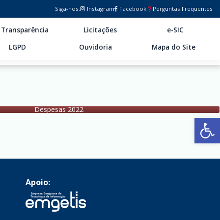
Siga-nos:
Instagram
Facebook
Perguntas Frequentes
Transparência
Licitações
e-SIC
LGPD
Ouvidoria
Mapa do Site
Despesas 2022
Ab
Apoio: