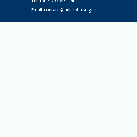
Telefone: 7935431246
Email:
contato@indiaroba.se.gov