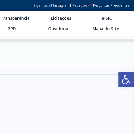
Siga-nos:
Instagram
Facebook
Perguntas Frequentes
Transparência
Licitações
e-SIC
LGPD
Ouvidoria
Mapa do Site
Ab